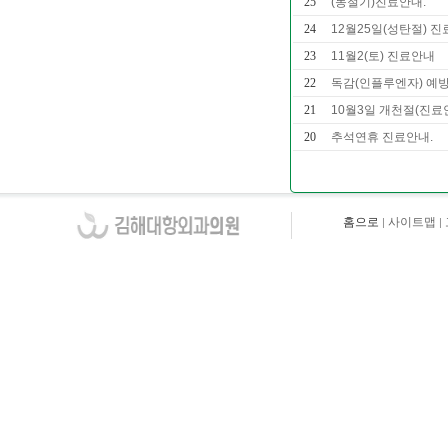
25
(동절기)진료안내.
24
12월25일(성탄절) 
23
11월2(토) 진료안내
22
독감(인플루엔자) 예
21
10월3일 개천절(진료
20
추석연휴 진료안내.
홈으로
사이트맵
|
|