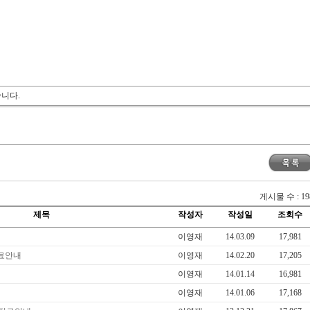
습니다.
게시물 수 : 19
제목
작성자
작성일
조회수
내
이영재
14.03.09
17,981
진료안내
이영재
14.02.20
17,205
이영재
14.01.14
16,981
이영재
14.01.06
17,168