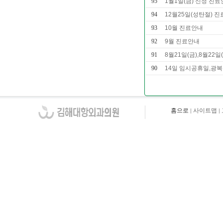
95
1월1일(금) 신정 진
94
12월25일(성탄절) 
93
10월 진료안내
92
9월 진료안내
91
8월21일(금),8월22
90
14일 임시공휴일,광
홈으로
사이트맵
|
|